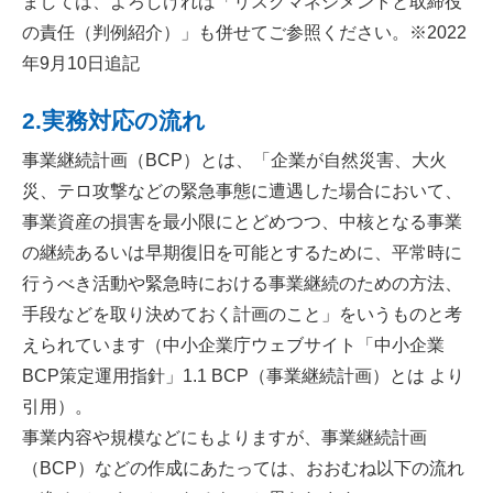
ましては、よろしければ
「リスクマネジメントと取締役
の責任（判例紹介）」
も併せてご参照ください。※2022
年9月10日追記
2.実務対応の流れ
事業継続計画（BCP）とは、「企業が自然災害、大火
災、テロ攻撃などの緊急事態に遭遇した場合において、
事業資産の損害を最小限にとどめつつ、中核となる事業
の継続あるいは早期復旧を可能とするために、平常時に
行うべき活動や緊急時における事業継続のための方法、
手段などを取り決めておく計画のこと」をいうものと考
えられています（
中小企業庁ウェブサイト「中小企業
BCP策定運用指針」1.1
BCP（事業継続計画）とは
より
引用）。
事業内容や規模などにもよりますが、事業継続計画
（BCP）などの作成にあたっては、おおむね以下の流れ